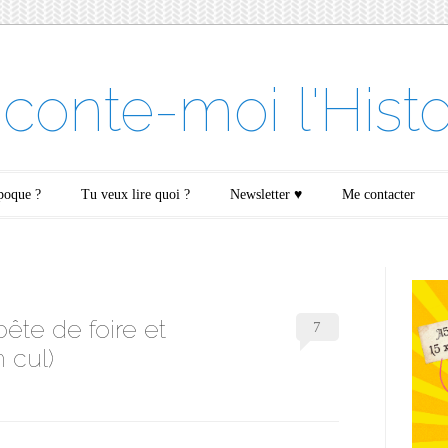
conte-moi l'Histo
époque ?
Tu veux lire quoi ?
Newsletter ♥
Me contacter
ête de foire et
7
 cul)