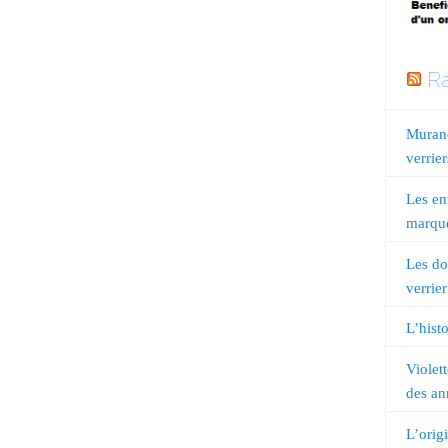
Ra
Murano
verrier
Les en
marqué
Les do
verrier
L’histo
Violet
des an
L’orig