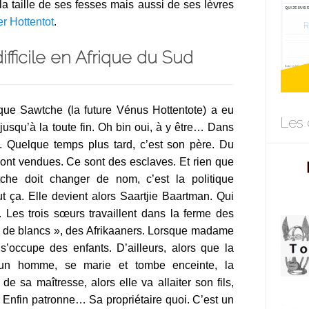
la taille de ses fesses mais aussi de ses lèvres
er Hottentot
.
fficile en Afrique du Sud
er que Sawtche (la future Vénus Hottentote) a eu
Les 
t jusqu’à la toute fin. Oh bin oui, à y être… Dans
 Quelque temps plus tard, c’est son père. Du
sont vendues. Ce sont des esclaves. Et rien que
che doit changer de nom, c’est la politique
ut ça. Elle devient alors Saartjie Baartman. Qui
. Les trois sœurs travaillent dans la ferme des
« de blancs », des Afrikaaners. Lorsque madame
 s’occupe des enfants. D’ailleurs, alors que la
 un homme, se marie et tombe enceinte, la
e sa maîtresse, alors elle va allaiter son fils,
. Enfin patronne… Sa propriétaire quoi. C’est un