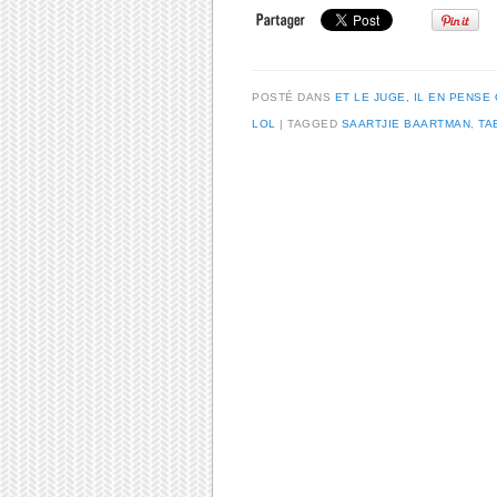
POSTÉ DANS
ET LE JUGE, IL EN PENSE 
LOL
TAGGED
SAARTJIE BAARTMAN
,
TA
Post navigation