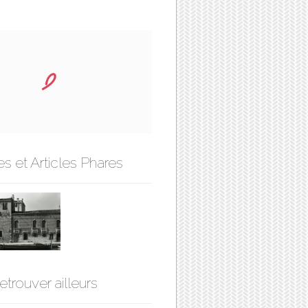
s et Articles Phares
etrouver ailleurs