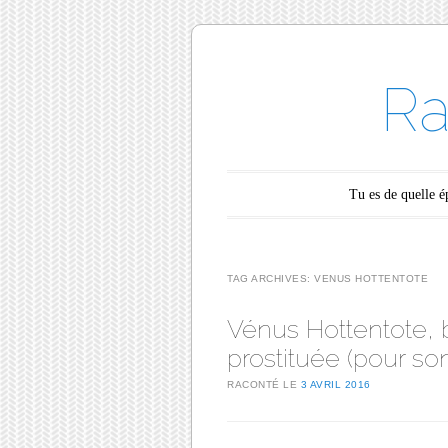
Ra
Main menu
Skip to content
Tu es de quelle 
TAG ARCHIVES:
VENUS HOTTENTOTE
Vénus Hottentote, b
prostituée (pour son
RACONTÉ LE
3 AVRIL 2016