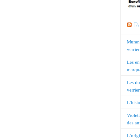
Ra
Murano
verrier
Les en
marqué
Les do
verrier
L’histo
Violet
des an
L’orig