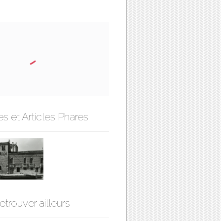
s et Articles Phares
etrouver ailleurs