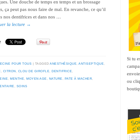
gues. Une douche de temps en temps et un brossage
s, ça peut pas nous faire de mal. En revanche, ce qu’il
s nos dentifrices et dans nos …
uer la lecture
→
Si tu 
ECINE POUR TOUS
TAGGED
ANESTHÉSIQUE
,
ANTISEPTIQUE
,
campag
E
,
CITRON
,
CLOU DE GIROFLE
,
DENTIFRICE
,
envoie
EINE
,
MENTHE
,
MOYEN AGE
,
NATURE
,
PATE À MACHER
,
ou cli
ENTAIRE
,
SOINS
boutiq