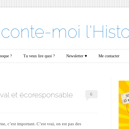
conte-moi l'Histo
époque ?
Tu veux lire quoi ?
Newsletter ♥
Me contacter
éval et écoresponsable
6
ne, c’est important. C’est vrai, on est pas des