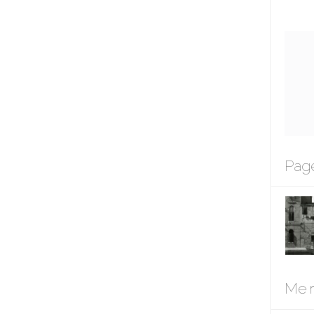
Page
Me r