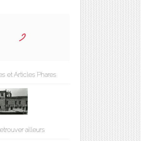
s et Articles Phares
etrouver ailleurs