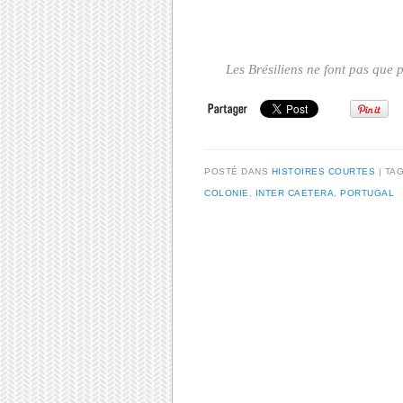
Les Brésiliens ne font pas que p
POSTÉ DANS
HISTOIRES COURTES
TA
COLONIE
,
INTER CAETERA
,
PORTUGAL
Post navigation