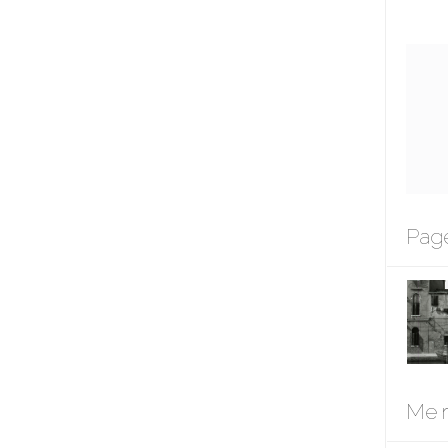
Page
Me r