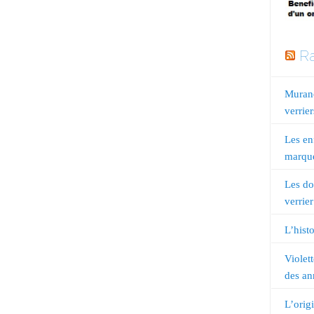
Ra
Murano
verrier
Les en
marqué
Les do
verrier
L’histo
Violet
des an
L’orig