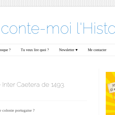
conte-moi l'Histo
époque ?
Tu veux lire quoi ?
Newsletter ♥
Me contacter
 Inter Caetera de 1493.
e colonie portugaise ?