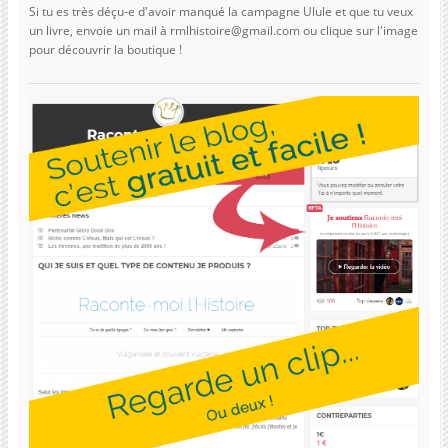
Si tu es très déçu-e d'avoir manqué la campagne Ulule et que tu veux
un livre, envoie un mail à rmlhistoire@gmail.com ou clique sur l'image
pour découvrir la boutique !