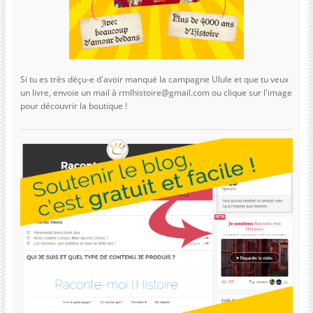
Si tu es très déçu-e d'avoir manqué la campagne Ulule et que tu veux
un livre, envoie un mail à rmlhistoire@gmail.com ou clique sur l'image
pour découvrir la boutique !