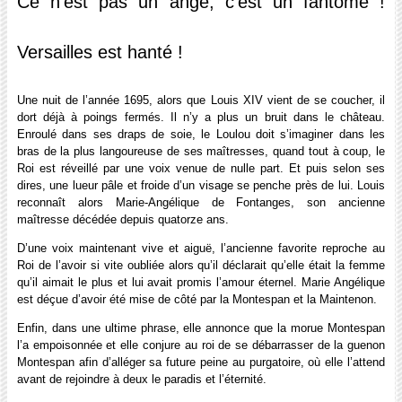
Ce n’est pas un ange, c’est un fantôme !
Versailles est hanté !
Une nuit de l’année 1695, alors que Louis XIV vient de se coucher, il
dort déjà à poings fermés. Il n’y a plus un bruit dans le château.
Enroulé dans ses draps de soie, le Loulou doit s’imaginer dans les
bras de la plus langoureuse de ses maîtresses, quand tout à coup, le
Roi est réveillé par une voix venue de nulle part. Et puis selon ses
dires, une lueur pâle et froide d’un visage se penche près de lui. Louis
reconnaît alors Marie-Angélique de Fontanges, son ancienne
maîtresse décédée depuis quatorze ans.
D’une voix maintenant vive et aiguë, l’ancienne favorite reproche au
Roi de l’avoir si vite oubliée alors qu’il déclarait qu’elle était la femme
qu’il aimait le plus et lui avait promis l’amour éternel. Marie Angélique
est déçue d’avoir été mise de côté par la Montespan et la Maintenon.
Enfin, dans une ultime phrase, elle annonce que la morue Montespan
l’a empoisonnée et elle conjure au roi de se débarrasser de la guenon
Montespan afin d’alléger sa future peine au purgatoire, où elle l’attend
avant de rejoindre à deux le paradis et l’éternité.