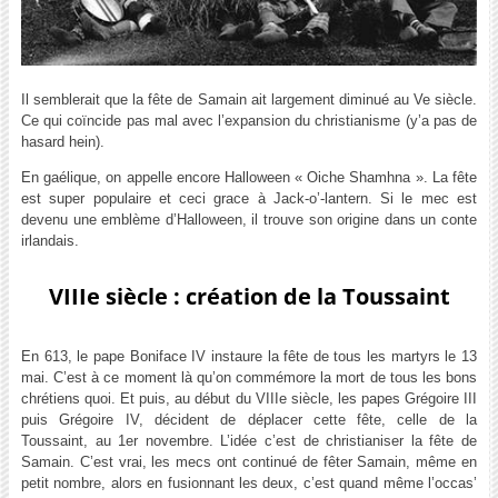
Il semblerait que la fête de Samain ait largement diminué au Ve siècle.
Ce qui coïncide pas mal avec l’expansion du christianisme (y’a pas de
hasard hein).
En gaélique, on appelle encore Halloween « Oiche Shamhna ». La fête
est super populaire et ceci grace à Jack-o’-lantern. Si le mec est
devenu une emblème d’Halloween, il trouve son origine dans un conte
irlandais.
VIIIe siècle : création de la Toussaint
En 613, le pape Boniface IV instaure la fête de tous les martyrs le 13
mai. C’est à ce moment là qu’on commémore la mort de tous les bons
chrétiens quoi. Et puis, au début du VIIIe siècle, les papes Grégoire III
puis Grégoire IV, décident de déplacer cette fête, celle de la
Toussaint, au 1er novembre. L’idée c’est de christianiser la fête de
Samain. C’est vrai, les mecs ont continué de fêter Samain, même en
petit nombre, alors en fusionnant les deux, c’est quand même l’occas’