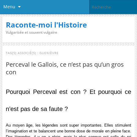
Menu
Raconte-moi l'Histoire
Vulgarisée et souvent vulgaire
TAG(S) ASSOCIÉ(S) :
GUENIÈVRE
Perceval le Gallois, ce n’est pas qu’un gros
con
Pourquoi Perceval est con ? Et pourquoi ce
n’est pas de sa faute ?
Au moyen âge, les légendes sont super importantes. Elles stimulent
l’imagination et te balancent une bonne dose de morale en pleine face.
Des légendes, il y en a plein, mais la plus connue est celle du roi