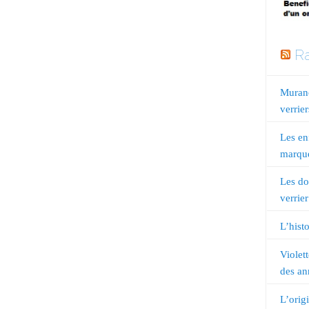
Ra
Murano
verrier
Les en
marqué
Les do
verrier
L’histo
Violet
des an
L’orig