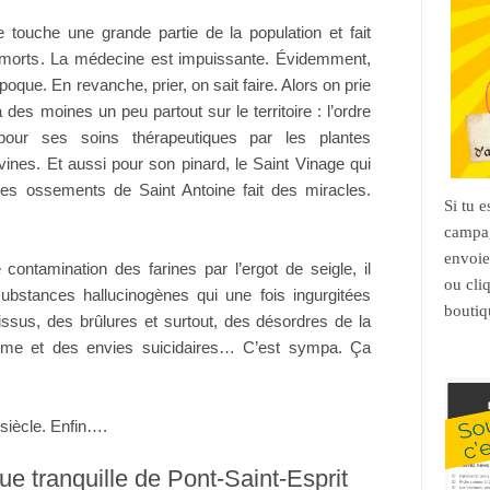
e touche une grande partie de la population et fait
de morts. La médecine est impuissante. Évidemment,
oque. En revanche, prier, on sait faire. Alors on prie
a des moines un peu partout sur le territoire : l’ordre
pour ses soins thérapeutiques par les plantes
ivines. Et aussi pour son pinard, le Saint Vinage qui
les ossements de Saint Antoine fait des miracles.
Si tu 
campag
envoie
ontamination des farines par l’ergot de seigle, il
ou cli
substances hallucinogènes qui une fois ingurgitées
boutiq
tissus, des brûlures et surtout, des désordres de la
rême et des envies suicidaires… C’est sympa. Ça
siècle. Enfin….
que tranquille de Pont-Saint-Esprit