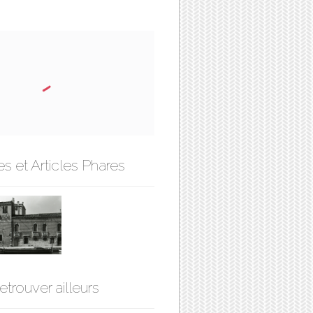
s et Articles Phares
etrouver ailleurs