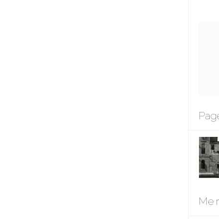
Page
Me r