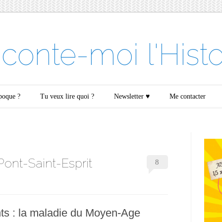
conte-moi l'Histo
époque ?
Tu veux lire quoi ?
Newsletter ♥
Me contacter
ont-Saint-Esprit
8
ts : la maladie du Moyen-Age