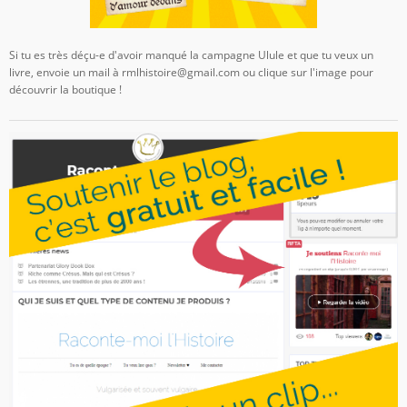
Si tu es très déçu-e d'avoir manqué la campagne Ulule et que tu veux un
livre, envoie un mail à rmlhistoire@gmail.com ou clique sur l'image pour
découvrir la boutique !